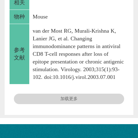
相关
物种
Mouse
van der Most RG, Murali-Krishna K,
Lanier JG, et al. Changing
immunodominance patterns in antiviral
参考
CD8 T-cell responses after loss of
文献
epitope presentation or chronic antigenic
stimulation. Virology. 2003;315(1):93-
102. doi:10.1016/j.virol.2003.07.001
加载更多