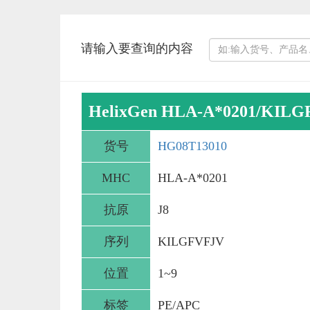
请输入要查询的内容
HelixGen HLA-A*0201/KILG
货号
HG08T13010
MHC
HLA-A*0201
抗原
J8
序列
KILGFVFJV
位置
1~9
标签
PE/APC