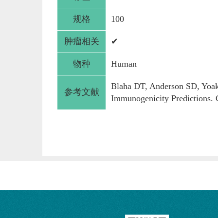
规格
100
肿瘤相关
✔
物种
Human
Blaha DT, Anderson SD, Yoak
参考文献
Immunogenicity Predictions.