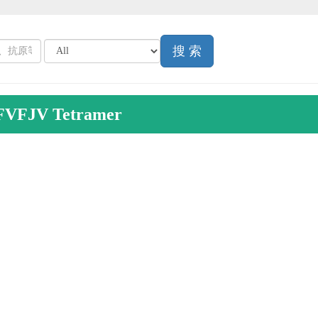
搜 索
FVFJV Tetramer