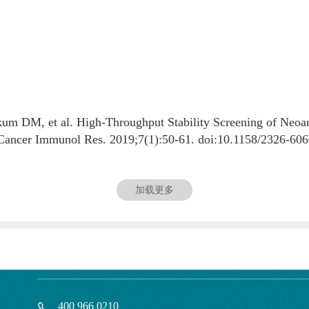
um DM, et al. High-Throughput Stability Screening of Neo
 Cancer Immunol Res. 2019;7(1):50-61. doi:10.1158/2326-60
加载更多
400 966 0210