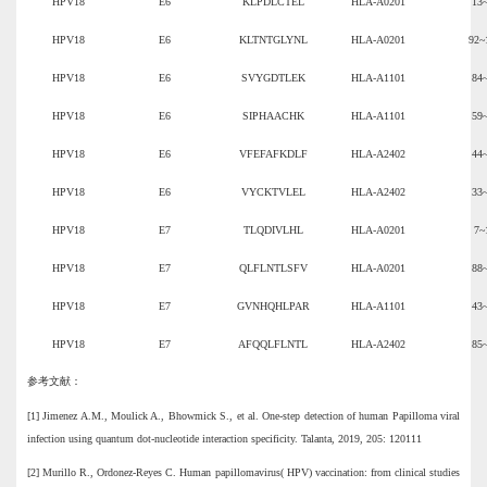
HPV18
E6
K
L
PD
L
CTE
L
HLA-A0201
13
HPV18
E6
K
L
TNTG
L
YN
L
HLA-A0201
92~
HPV18
E6
S
V
YGDT
L
EK
HLA-A1101
84
HPV18
E6
S
I
PHAACHK
HLA-A1101
59
HPV18
E6
VF
E
F
A
F
KD
LF
HLA-A2402
44
HPV18
E6
V
YCKT
VL
E
L
HLA-A2402
33
HPV18
E7
T
L
QD
IVL
H
L
HLA-A0201
7~
HPV18
E7
Q
L
F
L
NT
L
S
FV
HLA-A0201
88
HPV18
E7
G
V
NHQH
L
PAR
HLA-A1101
43
HPV18
E7
A
F
QQ
L
F
L
NT
L
HLA-A2402
85
参考文献：
[1] Jimenez A.M., Moulick A., Bhowmick S., et al. One-step detection of human Papilloma viral
infection using quantum dot-nucleotide interaction specificity. Talanta, 2019, 205: 120111
[2] Murillo R., Ordonez-Reyes C. Human papillomavirus( HPV) vaccination: from clinical studies