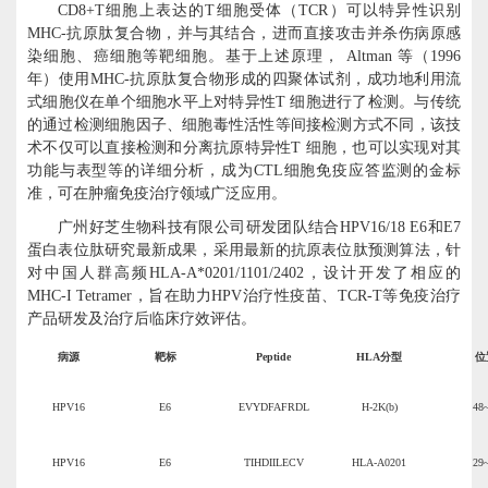
CD8+T细胞上表达的T细胞受体（TCR）可以特异性识别
MHC-抗原肽复合物，并与其结合，进而直接攻击并杀伤病原感
染细胞、癌细胞等靶细胞。基于上述原理， Altman 等（1996
年）使用MHC-抗原肽复合物形成的四聚体试剂，成功地利用流
式细胞仪在单个细胞水平上对特异性T 细胞进行了检测。与传统
的通过检测细胞因子、细胞毒性活性等间接检测方式不同，该技
术不仅可以直接检测和分离抗原特异性T 细胞，也可以实现对其
功能与表型等的详细分析，成为CTL细胞免疫应答监测的金标
准，可在肿瘤免疫治疗领域广泛应用。
广州好芝生物科技有限公司研发团队结合
HPV16/18 E6和E7
蛋白
表位肽研究最新成果，采用最新的抗原表位肽预测算法，
针
对
中国人群高频
HLA-A*
0201/
1101
/2402
，设计
开发
了相应的
MHC-I Tetramer，旨在助力
HPV治疗性
疫苗、
TCR-T等免疫治疗
产品研发及治疗后临床疗效评估。
病源
靶标
Peptide
HLA
分型
位
HPV16
E6
EVYDFAFRDL
H-2K(b)
48
HPV16
E6
T
I
HD
IIL
EC
V
HLA-A0201
29