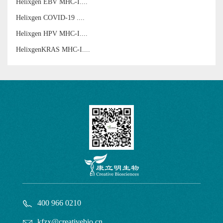
Helixgen EBV MHC-I....
Helixgen COVID-19 ....
Helixgen HPV MHC-I....
HelixgenKRAS MHC-I....
400 966 0210
kfzx@creativebio.cn