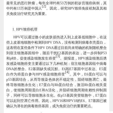
最常见的恶行肿瘤，每年全球约有
53万例的初诊宫颈癌病例，其
[2]
中约有13万例是中国人
。因此，研究
HPV致癌免疫机制及其相
关免疫治疗研究尤为重要。
1.
HPV
致癌机理
HPV可以通过微小的皮肤损伤进入到上皮基低细胞中，在这
些上皮基地细胞中检测到HPV DNA，没有检测到病毒衣壳蛋白，
这表明在某些条件下HPV DNA通过目前尚未明确的机制随机整合
到宿主细胞基因组中，随后干扰E2基因的表达，进一步抑制P53
[3]
和pRB，促使感染细胞发生癌变
。据报道，
HPV感染细胞后诱
发感染细胞癌变主要通过以下几种机制：宿主细胞基因组中病毒
DNA的整合、E2基因缺失或沉默、E6和E7基因中过表达、E5蛋
[4]
白作为癌蛋白参与HPV感染细胞癌变
。其中，
E6蛋白可以与
p53基因结合，从而导致染色体的不稳定性，阻碍细胞凋亡，最
终导致细胞永生化；E7蛋白与Rb蛋白结合，激活Rb蛋白相关蛋
白，使细胞周期蛋白E和A活化，并阻碍细胞周期依赖性抑制因
子，同样可以导致细胞永生化。在p53基因突变细胞中，E7蛋白
可以起到空凋亡作用。因此，HPV16和HPV18的E6、E7基因已被
确认为潜在的病毒致癌基因，成为免疫治疗的重要靶点。