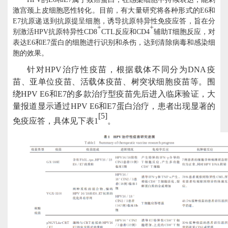
激宫颈上皮细胞恶性转化。目前，有大量研究将各种形式的E6和
E7抗原递送到抗原提呈细胞，诱导抗原特异性免疫应答，旨在分
+
+
别激活HPV抗原特异性CD8
CTL反应和CD4
辅助
T细胞反应，对
表达E6和E7蛋白的细胞进行识别和杀伤，达到清除病毒和感染细
胞的效果。
针对
HPV治疗性疫苗，根据载体不同分为DNA疫
苗、亚单位疫苗、活载体疫苗、树突状细胞疫苗等。围
绕HPV E6和E7的多款治疗型疫苗先后进入临床验证，大
量报道显示通过HPV E6和E7蛋白治疗，患者出现显著的
[5]
免疫应答，具体见下表1
。