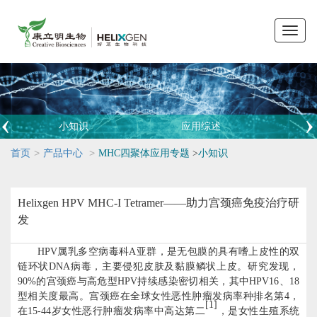
Toggle
naviga
小知识
应用综述
>
>
首页
产品中心
MHC四聚体应用专题
>
小知识
Helixgen HPV MHC-I Tetramer——助力宫颈癌免疫治疗研
发
HPV属乳多空病毒科A亚群，是无包膜的具有嗜上皮性的双
链环状DNA病毒，主要侵犯皮肤及黏膜鳞状上皮。研究发现，
90%的宫颈癌与高危型HPV持续感染密切相关，其中HPV16、18
型相关度最高。宫颈癌在全球女性恶性肿瘤发病率种排名第4，
[1]
在15-44岁女性恶行肿瘤发病率中高达第二
，是女性生殖系统