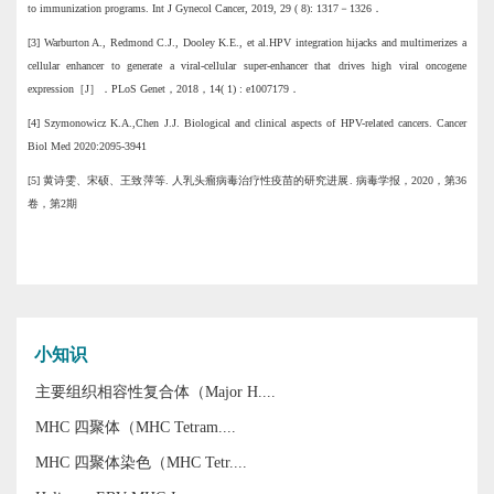
to immunization programs. Int J Gynecol Cancer, 2019, 29 ( 8): 1317－1326．
[3] Warburton A., Redmond C.J., Dooley K.E., et al.
HPV integration hijacks and multimerizes a
cellular enhancer to generate a viral-cellular super-enhancer that drives high viral oncogene
expression［J］．PLoS Genet，2018，14( 1) : e1007179．
[4]
Szymonowicz
K.A.,
Chen
J.J.
Biological and clinical aspects of HPV-related cancers
.
Cancer
Biol Med 2020
:
2095-3941
[5] 黄诗雯、宋硕、王致萍等. 人乳头瘤病毒治疗性疫苗的研究进展. 病毒学报，2020，第36
卷，第2期
小知识
主要组织相容性复合体（Major H....
MHC 四聚体（MHC Tetram....
MHC 四聚体染色（MHC Tetr....