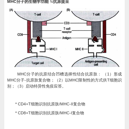
MHC
分子的生物学功能
¾
抗原提呈
MHC
1
分子的抗原结合凹槽选择性结合抗原肽：
（
）形成
MHC
-
2
MHC
T
分子
抗原肽复合物；（
）以
限制性的方式供
细胞识
3
别；（
）启动特异性免疫应答。
* CD4+T
/MHC-II
细胞识别抗原肽
复合物
* CD8+T
/MHC-I
细胞识别抗原肽
复合物