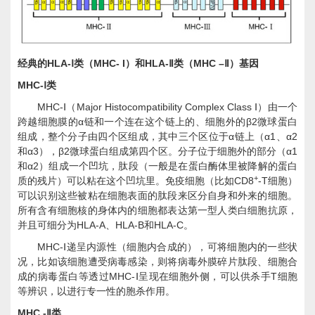
HLA-
MHC- I
HLA-
MHC –
经典的
Ⅰ类（
）和
Ⅱ类（
Ⅱ）基因
MHC-
Ⅰ类
MHC-
Major Histocompatibility Complex Class
Ⅰ（
Ⅰ）由一个
α
β2
跨越细胞膜的
链和一个连在这个链上的、细胞外的
微球蛋白
α
α1
α2
组成，整个分子由四个区组成，其中三个区位于
链上（
、
α3
β2
α1
和
），
微球蛋白组成第四个区。分子位于细胞外的部分（
α2
和
）组成一个凹坑，肽段（一般是在蛋白酶体里被降解的蛋白
+
CD8
-T
质的残片）可以粘在这个凹坑里。免疫细胞（比如
细胞）
可以识别这些被粘在细胞表面的肽段来区分自身和外来的细胞。
所有含有细胞核的身体内的细胞都表达第一型人类白细胞抗原，
HLA-A
HLA-B
HLA-C
并且可细分为
、
和
。
MHC-
Ⅰ递呈内源性（细胞内合成的），可将细胞内的一些状
况，比如该细胞遭受病毒感染，则将病毒外膜碎片肽段、细胞合
MHC-
T
成的病毒蛋白等透过
Ⅰ呈现在细胞外侧，可以供杀手
细胞
等辨识，以进行专一性的胞杀作用。
MHC -
Ⅱ类