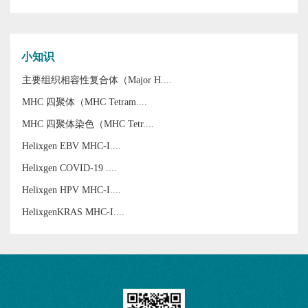
小知识
主要组织相容性复合体（Major H....
MHC 四聚体（MHC Tetram....
MHC 四聚体染色（MHC Tetr....
Helixgen EBV MHC-I....
Helixgen COVID-19 ....
Helixgen HPV MHC-I....
HelixgenKRAS MHC-I....