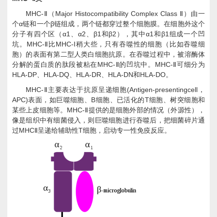
MHC-
Major Histocompatibility Complex Class
Ⅱ（
Ⅱ）由一
α
β
个
链和一个
链组成，两个链都穿过整个细胞膜。在细胞外这个
α1
α2
β1
β2
α1
β1
分子有四个区（
、
、
和
），其中
和
组成一个凹
MHC-
MHC-I
坑。
Ⅱ比
稍大些，只有吞噬性的细胞（比如吞噬细
胞）的表面有第二型人类白细胞抗原。在吞噬过程中，被溶酶体
MHC-
MHC-
分解的蛋白质的肽段被粘在
Ⅱ的凹坑中。
Ⅱ可细分为
HLA-DP
HLA-DQ
HLA-DR
HLA-DN
HLA-DO
、
、
、
和
。
MHC-
(Antigen-presentingcell
Ⅱ主要表达于抗原呈递细胞
，
APC)
B
T
表面，如巨噬细胞、
细胞、已活化的
细胞、树突细胞和
MHC-
某些上皮细胞等。
Ⅱ提供的是细胞外部的情况（外源性），
像是组织中有细菌侵入，则巨噬细胞进行吞噬后，把细菌碎片通
MHC
T
过
Ⅱ呈递给辅助性
细胞，启动专一性免疫反应。