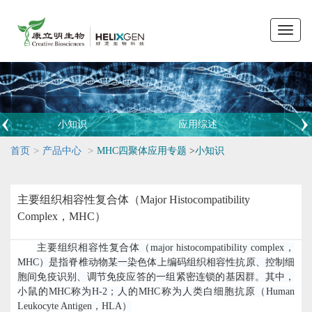
Toggle
naviga
小知识
应用综述
>
>
首页
产品中心
MHC四聚体应用专题
>
小知识
主要组织相容性复合体（Major Histocompatibility
Complex，MHC）
主要组织相容性复合体（
major histocompatibility complex
，
MHC
）是指脊椎动物某一染色体上编码组织相容性抗原、控制细
胞间免疫识别、调节免疫应答的一组紧密连锁的基因群。其中，
小鼠的
MHC
称为
H-2
；人的
MHC
称为人类白细胞抗原（
Human
Leukocyte Antigen
，
HLA
）