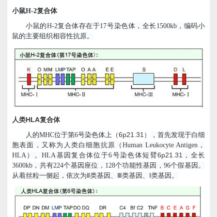
小鼠
H-2
复合体
小鼠的
H-2
复合体存在于
17
号染色体，全长
1500kb
，编码小
鼠的主要组织相容性抗原。
HLA
人类
复合体
6p21.31
人的
MHC
位于第
6
号染色体上
（
）
，首先发现于白细
胞表面，又称为人类白细胞抗原（
Human Leukocyte Antigen
，
6p21.31
HLA
）。
HLA
基因复合体位于
6
号染色体短臂
，全长
3600kb
，共有
224
个基因座位，
128
个功能性基因，
96
个假基因。
从着丝粒一侧起，依次为Ⅱ类基因、Ⅲ类基因、Ⅰ类基因。