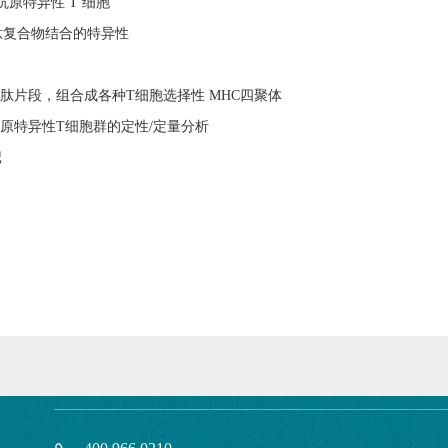
抗原特异性
T
细胞
肽复合物结合的特异性
肽片段，组合成各种
T
细胞选择性
MHC
四聚体
原特异性
T
细胞群的定性
/
定量分析
记