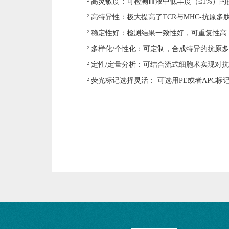
²
高灵敏度：可检测血液中低丰度（
≤1%
）的
²
高特异性：极大提高了
TCR
与
MHC-
抗原多
²
稳定性好：检测结果一致性好，可重复性高
²
多样化
/
个性化：可定制，合成特异的抗原多
²
定性
/
定量分析：可结合流式细胞术实现对抗
²
荧光标记选择灵活：
可选用
PE
或者
APC
标