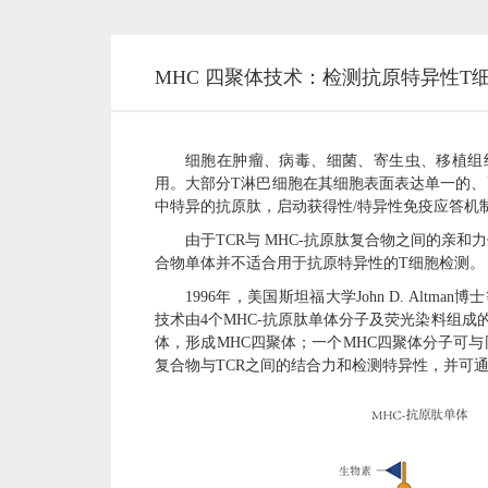
MHC 四聚体技术：检测抗原特异性T
细胞在肿瘤、病毒、细菌、寄生虫、移植组
用。大部分
T
淋巴细胞在其细胞表面表达单一的、
中特异的抗原肽，启动获得性
/
特异性免疫应答机
由于
TCR
与
MHC-
抗原肽复合物之间的亲和力
合物单体并不适合用于抗原特异性的
T
细胞检测。
1996
年，美国斯坦福大学
John D. Altman
博士
技术由
4
个
MHC-
抗原肽单体分子及荧光染料组成
体，形成
MHC
四聚体；一个
MHC
四聚体分子可与
复合物与
TCR
之间的结合力和检测特异性，并可