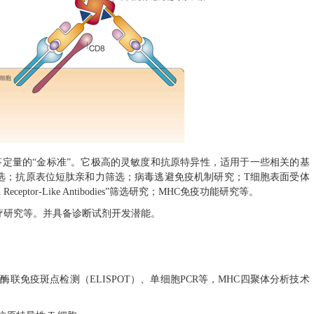
答定量的
“
金标准
”
。它极高的灵敏度和抗原特异性，适用于一些相关的基
选；抗原表位短肽亲和力筛选；病毒逃避免疫机制研究；
T
细胞表面受体
l Receptor-Like Antibodies
”
筛选研究；
MHC
免疫功能研究等。
疗研究等。并具备诊断试剂开发潜能。
如酶联免疫斑点检测（
ELISPOT
）、单细胞
PCR
等，
MHC
四聚体分析技术