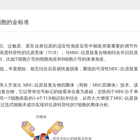
细胞的金标准
织、过敏原、甚至自身抗原的适应性免疫应答中都发挥着重要的调节作
高度特异性的抗原受体（
TCR
），与
MHC-
抗原肽复合物相结合并识别其
制，比如
T
细胞介导的细胞免疫和
B
细胞介导的体液免疫。
低，半衰期短，相互结合后容易快速脱落，重组的可溶性
MHC-
抗原肽复
等人开发出
MHC-
抗原肽复合物四聚体（简称：
MHC
四聚体）技术。该
的复合物，它以带有信号标记的链霉亲合素为基础，交联四个
MHC
分子单
同一
T
细胞表面的
3-4
个
TCR
相识别并结合，从而大大增强了
MHC-
抗原肽
通过流式细胞术成功实现对抗原特异性的
T
细胞的离体分析。